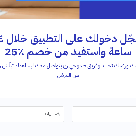
سجّل دخولك
ساعة واستفيد من خصم ٪25
مك ورقمك تحت، وفريق طموحي رح يتواصل معك ليساعدك تبلّش و
من العرض